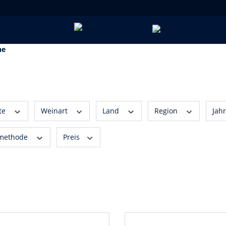
ne
te
Weinart
Land
Region
Jah
methode
Preis