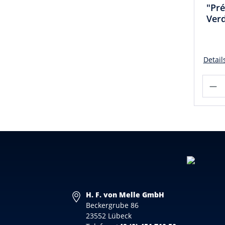
"Pré
Ver
Detail
H. F. von Melle GmbH
Beckergrube 86
23552 Lübeck