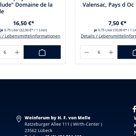
lude" Domaine de la
Valensac, Pays d Oc
de
16,50 €*
7,50 €*
je
0.75 Liter
(22,00 €* / 1 Liter)
je
0.75 Liter
(10,00 €* / 1 Li
s / Lebensmittelinformationen
Details / Lebensmittelinfo
Weinforum by H. F. von Melle
Ratzeburger Allee 111 ( Wirth-Center )
23562 Lübeck