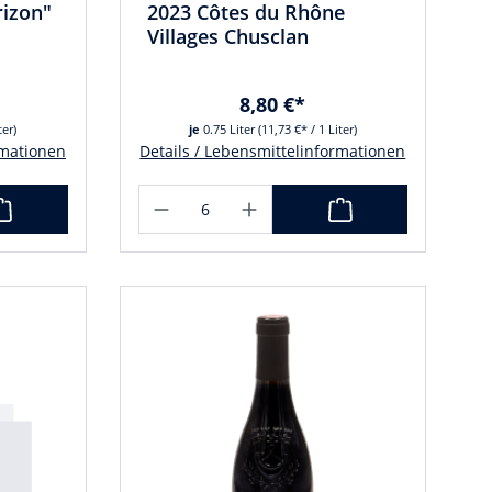
rizon"
2023 Côtes du Rhône
Villages Chusclan
8,80 €*
ter)
je
0.75 Liter
(11,73 €* / 1 Liter)
rmationen
Details / Lebensmittelinformationen