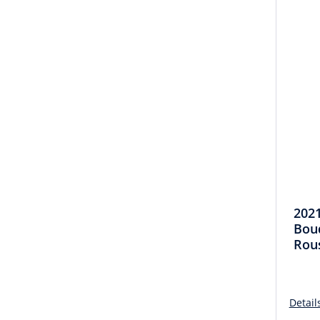
202
Boud
Rous
Detail