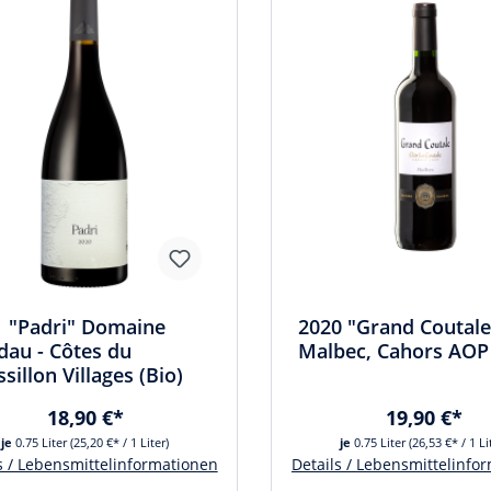
1 "Padri" Domaine
2020 "Grand Coutale
au - Côtes du
Malbec, Cahors AOP
sillon Villages (Bio)
18,90 €*
19,90 €*
je
0.75 Liter
(25,20 €* / 1 Liter)
je
0.75 Liter
(26,53 €* / 1 Li
s / Lebensmittelinformationen
Details / Lebensmittelinfo