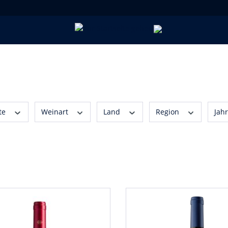
te
Weinart
Land
Region
Jah