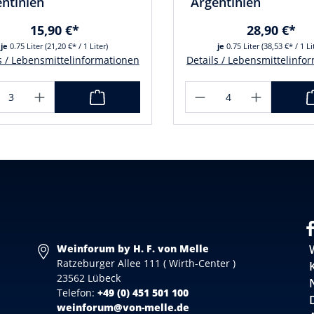
ntinien
Argentinien
15,90 €*
28,90 €*
je
0.75 Liter
(21,20 €* / 1 Liter)
je
0.75 Liter
(38,53 €* / 1 Li
s / Lebensmittelinformationen
Details / Lebensmittelinfo
Weinforum by H. F. von Melle
Ratzeburger Allee 111 ( Wirth-Center )
23562 Lübeck
Telefon:
+49 (0) 451 501 100
weinforum@von-melle.de