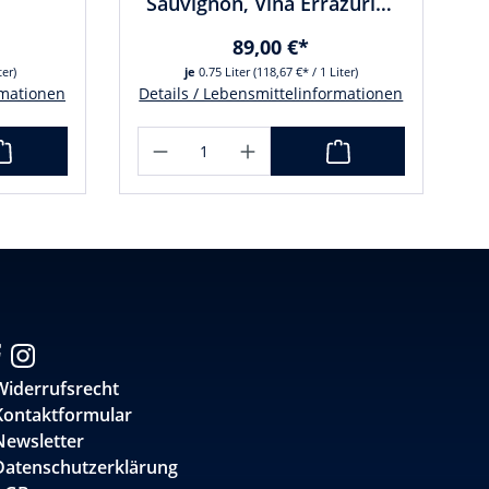
Sauvignon, Vina Errazuriz,
Chile
89,00 €*
ter)
je
0.75 Liter
(118,67 €* / 1 Liter)
rmationen
Details / Lebensmittelinformationen
Widerrufsrecht
Kontaktformular
Newsletter
Datenschutzerklärung