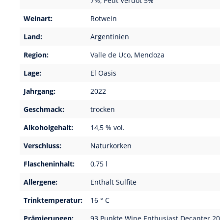
7%, Petit Verdot 5%
Weinart:
Rotwein
Land:
Argentinien
Region:
Valle de Uco, Mendoza
Lage:
El Oasis
Jahrgang:
2022
Geschmack:
trocken
Alkoholgehalt:
14,5 % vol.
Verschluss:
Naturkorken
Flascheninhalt:
0,75 l
Allergene:
Enthält Sulfite
Trinktemperatur:
16 ° C
Prämierungen:
93 Punkte Wine Enthusiast Decanter 20