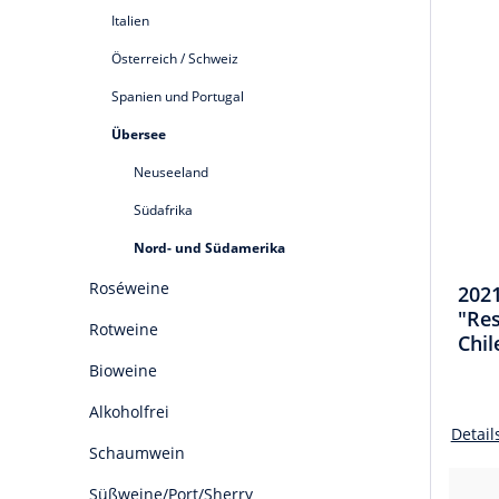
Italien
Österreich / Schweiz
Spanien und Portugal
Übersee
Neuseeland
Südafrika
Nord- und Südamerika
Roséweine
202
"Res
Rotweine
Chil
Bioweine
Alkoholfrei
Detail
Schaumwein
Süßweine/Port/Sherry