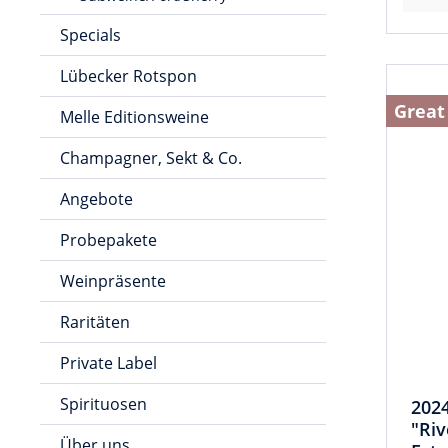
Specials
Lübecker Rotspon
Great
Melle Editionsweine
Champagner, Sekt & Co.
Angebote
Probepakete
Weinpräsente
Raritäten
Private Label
Spirituosen
202
"Riv
Über uns