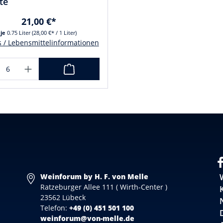
te
21,00 €*
je
0.75 Liter
(28,00 €* / 1 Liter)
s / Lebensmittelinformationen
Weinforum by H. F. von Melle
Ratzeburger Allee 111 ( Wirth-Center )
23562 Lübeck
Telefon:
+49 (0) 451 501 100
weinforum@von-melle.de