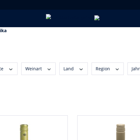
ika
te
Weinart
Land
Region
Jah