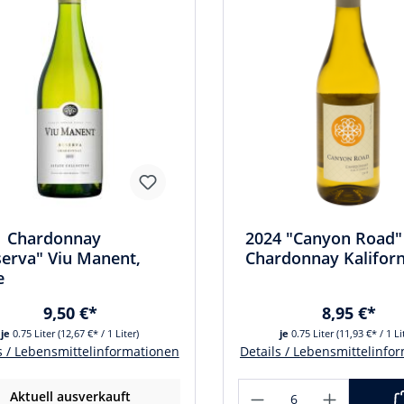
1 Chardonnay
2024 "Canyon Road"
erva" Viu Manent,
Chardonnay Kalifor
e
9,50 €*
8,95 €*
je
0.75 Liter
(12,67 €* / 1 Liter)
je
0.75 Liter
(11,93 €* / 1 Li
s / Lebensmittelinformationen
Details / Lebensmittelinfo
Aktuell ausverkauft