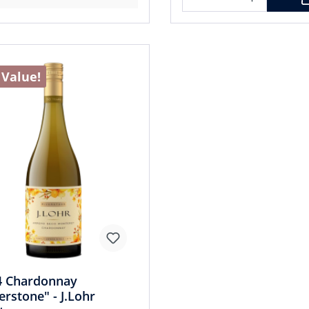
 Value!
4 Chardonnay
erstone" - J.Lohr