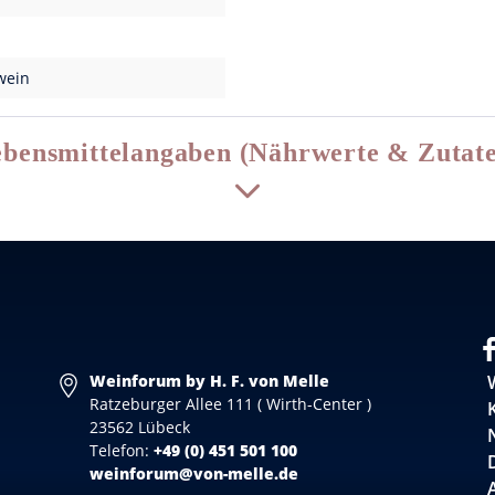
wein
bensmittelangaben (Nährwerte & Zutat
Weinforum by H. F. von Melle
Ratzeburger Allee 111 ( Wirth-Center )
23562 Lübeck
Telefon:
+49 (0) 451 501 100
weinforum@von-melle.de