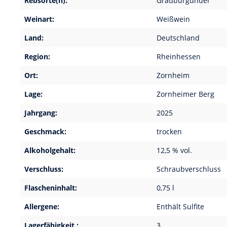
Rebsorte(n):
Grauburgunder
Weinart:
Weißwein
Land:
Deutschland
Region:
Rheinhessen
Ort:
Zornheim
Lage:
Zornheimer Berg
Jahrgang:
2025
Geschmack:
trocken
Alkoholgehalt:
12,5 % vol.
Verschluss:
Schraubverschluss
Flascheninhalt:
0,75 l
Allergene:
Enthält Sulfite
Lagerfähigkeit :
3