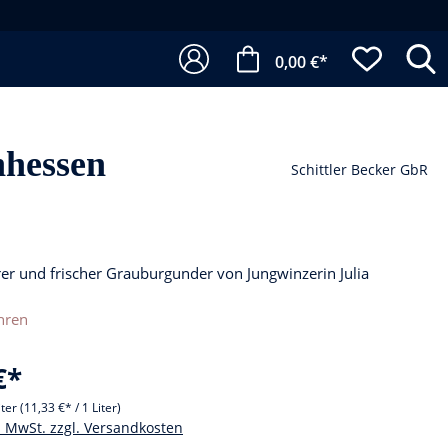
0,00 €*
nhessen
Schittler Becker GbR
arer und frischer Grauburgunder von Jungwinzerin Julia
hren
€*
iter
(11,33 €* / 1 Liter)
l. MwSt. zzgl. Versandkosten