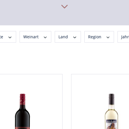
te
Weinart
Land
Region
Jah