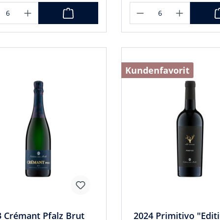
Kundenfavorit
 Crémant Pfalz Brut
2024 Primitivo "Edit