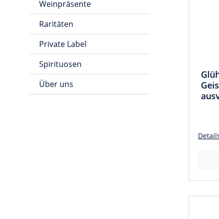
Weinpräsente
Raritäten
Private Label
Spirituosen
Glüh
Über uns
Geis
ausv
10 L
ver
Detail