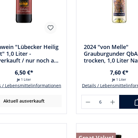
wein "Lübecker Heilig
2024 "von Melle"
t" 1,0 Liter -
Grauburgunder QbA
erkauft / nur noch als
trocken, 1,0 Liter N
iter Bag in Box
6,50 €*
7,60 €*
fügbar
je
1 Liter
je
1 Liter
s / Lebensmittelinformationen
Details / Lebensmittelinfo
Aktuell ausverkauft
Great Value!