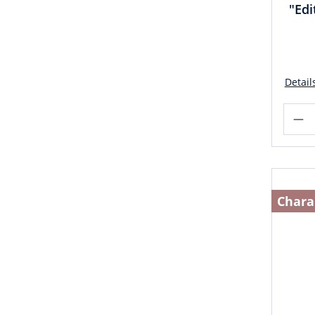
"Edi
Detail
Chara