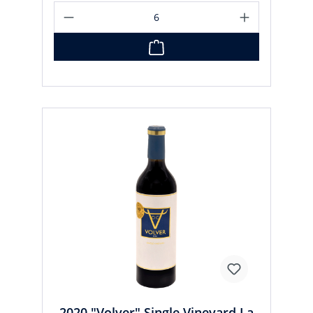
2020 "Volver" Single Vineyard La