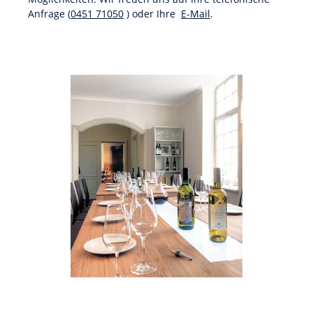
Anfrage (
0451 71050
) oder Ihre
E-Mail
.