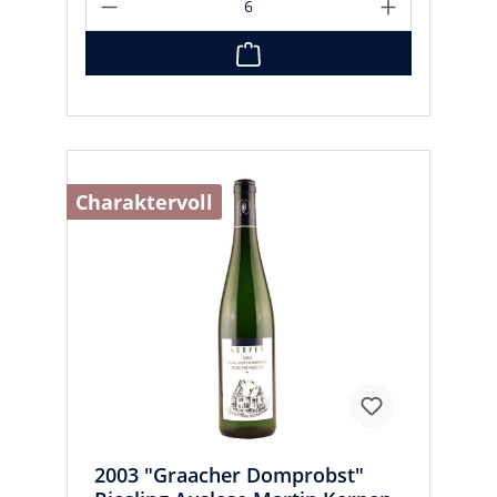
Charaktervoll
2003 "Graacher Domprobst"