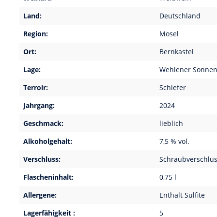
Land:
Deutschland
Region:
Mosel
Ort:
Bernkastel
Lage:
Wehlener Sonne
Terroir:
Schiefer
Jahrgang:
2024
Geschmack:
lieblich
Alkoholgehalt:
7,5 % vol.
Verschluss:
Schraubverschlu
Flascheninhalt:
0,75 l
Allergene:
Enthält Sulfite
Lagerfähigkeit :
5