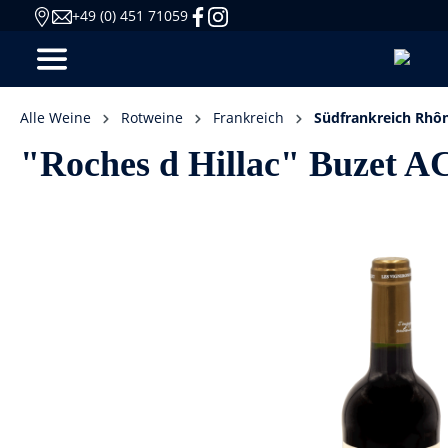
+49 (0) 451 71059
Alle Weine
Rotweine
Frankreich
Südfrankreich Rhô
"Roches d Hillac" Buzet A