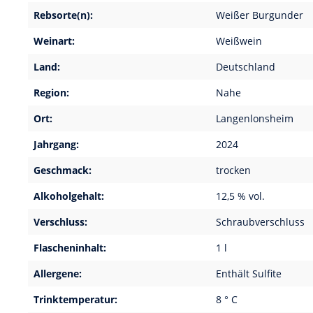
Rebsorte(n):
Weißer Burgunder
Weinart:
Weißwein
Land:
Deutschland
Region:
Nahe
Ort:
Langenlonsheim
Jahrgang:
2024
Geschmack:
trocken
Alkoholgehalt:
12,5 % vol.
Verschluss:
Schraubverschluss
Flascheninhalt:
1 l
Allergene:
Enthält Sulfite
Trinktemperatur:
8 ° C