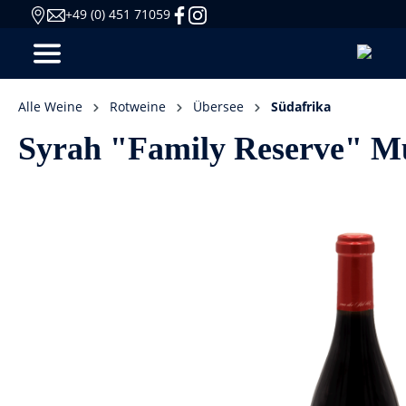
+49 (0) 451 71059
Alle Weine
Rotweine
Übersee
Südafrika
Syrah "Family Reserve" Mur