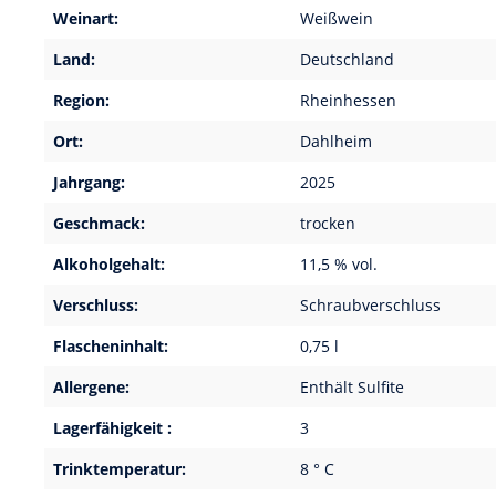
Weinart:
Weißwein
Land:
Deutschland
Region:
Rheinhessen
Ort:
Dahlheim
Jahrgang:
2025
Geschmack:
trocken
Alkoholgehalt:
11,5 % vol.
Verschluss:
Schraubverschluss
Flascheninhalt:
0,75 l
Allergene:
Enthält Sulfite
Lagerfähigkeit :
3
Trinktemperatur:
8 ° C