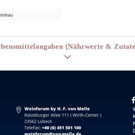
einbau
bensmittelangaben (Nährwerte & Zutat
Weinforum by H. F. von Melle
Ratzeburger Allee 111 ( Wirth-Center )
23562 Lübeck
Telefon:
+49 (0) 451 501 100
weinforum@von-melle.de