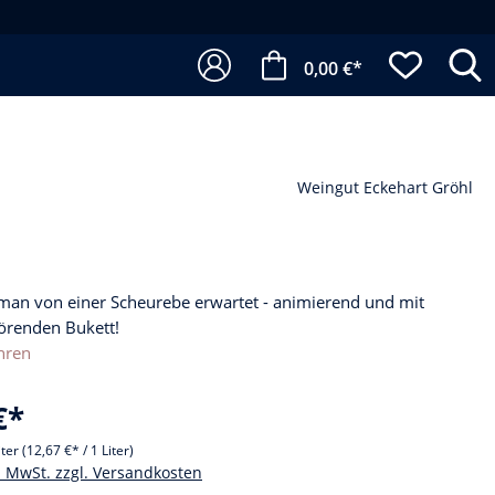
0,00 €*
Weingut Eckehart Gröhl
 man von einer Scheurebe erwartet - animierend und mit
örenden Bukett!
hren
€*
iter
(12,67 €* / 1 Liter)
l. MwSt. zzgl. Versandkosten