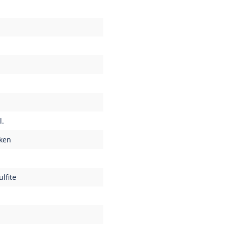
l.
ken
ulfite