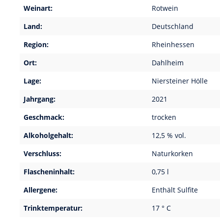
Weinart:
Rotwein
Land:
Deutschland
Region:
Rheinhessen
Ort:
Dahlheim
Lage:
Niersteiner Hölle
Jahrgang:
2021
Geschmack:
trocken
Alkoholgehalt:
12,5 % vol.
Verschluss:
Naturkorken
Flascheninhalt:
0,75 l
Allergene:
Enthält Sulfite
Trinktemperatur:
17 ° C