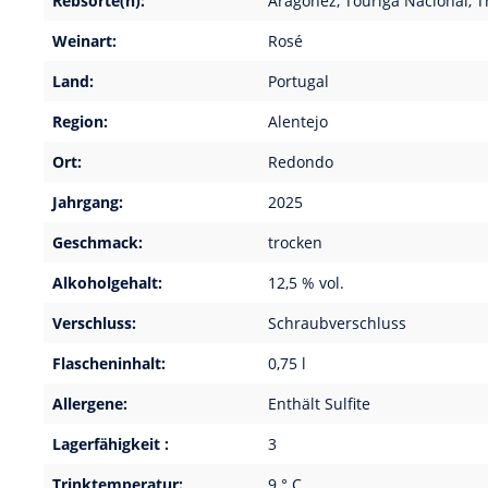
Rebsorte(n):
Aragonez, Touriga Nacional, T
Weinart:
Rosé
Land:
Portugal
Region:
Alentejo
Ort:
Redondo
Jahrgang:
2025
Geschmack:
trocken
Alkoholgehalt:
12,5 % vol.
Verschluss:
Schraubverschluss
Flascheninhalt:
0,75 l
Allergene:
Enthält Sulfite
Lagerfähigkeit :
3
Trinktemperatur:
9 ° C