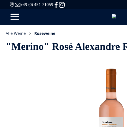
+49 (0) 451 71059
Alle Weine
Roséweine
"Merino" Rosé Alexandre R