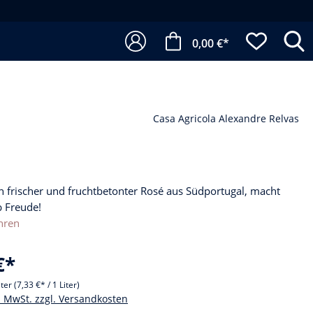
0,00 €*
Casa Agricola Alexandre Relvas
ch frischer und fruchtbetonter Rosé aus Südportugal, macht
b Freude!
hren
€*
iter
(7,33 €* / 1 Liter)
l. MwSt. zzgl. Versandkosten