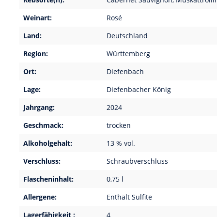
Weinart:
Rosé
Land:
Deutschland
Region:
Württemberg
Ort:
Diefenbach
Lage:
Diefenbacher König
Jahrgang:
2024
Geschmack:
trocken
Alkoholgehalt:
13 % vol.
Verschluss:
Schraubverschluss
Flascheninhalt:
0,75 l
Allergene:
Enthält Sulfite
Lagerfähigkeit :
4