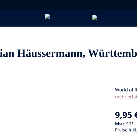
stian Häussermann, Württem
World of 
mehr erfa
9,95 
Inhalt:
0.75 L
Preise ink