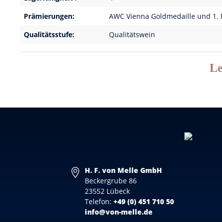
Prämierungen:
AWC Vienna Goldmedaille und 1. P
Qualitätsstufe:
Qualitätswein
Le
H. F. von Melle GmbH
Beckergrube 86
23552 Lübeck
Telefon:
+49 (0) 451 710 50
info@von-melle.de