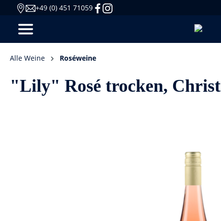
+49 (0) 451 71059
Alle Weine
Roséweine
"Lily" Rosé trocken, Chri