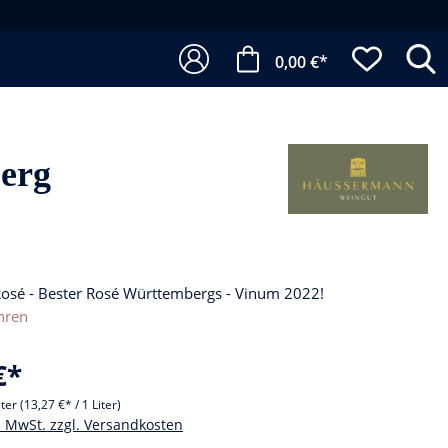
0,00 €*
berg
Rosé - Bester Rosé Württembergs - Vinum 2022!
hren
€*
iter
(13,27 €* / 1 Liter)
l. MwSt. zzgl. Versandkosten