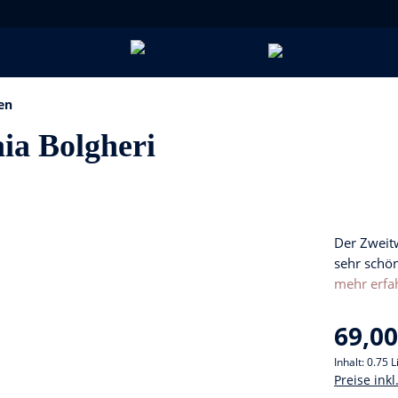
en
aia Bolgheri
Der Zweitw
sehr schön
mehr erfa
69,00
Inhalt:
0.75 L
Preise ink