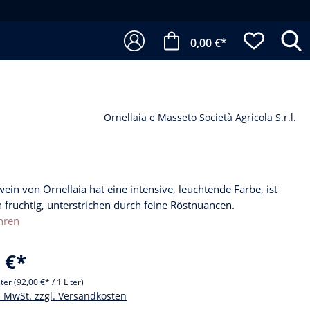
0,00 €*
Ornellaia e Masseto Società Agricola S.r.l.
ein von Ornellaia hat eine intensive, leuchtende Farbe, ist
 fruchtig, unterstrichen durch feine Röstnuancen.
hren
 €*
iter
(92,00 €* / 1 Liter)
l. MwSt. zzgl. Versandkosten