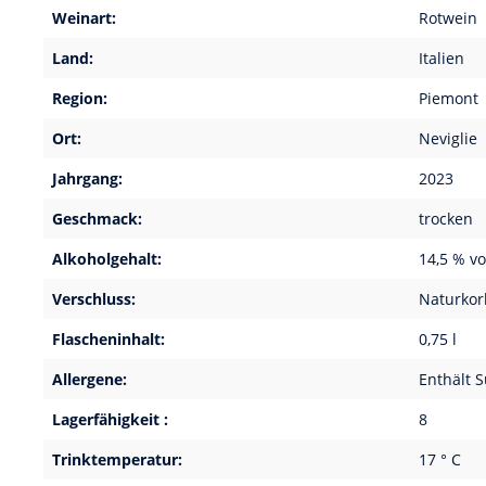
Weinart:
Rotwein
Land:
Italien
Region:
Piemont
Ort:
Neviglie
Jahrgang:
2023
Geschmack:
trocken
Alkoholgehalt:
14,5 % vo
Verschluss:
Naturkor
Flascheninhalt:
0,75 l
Allergene:
Enthält S
Lagerfähigkeit :
8
Trinktemperatur:
17 ° C