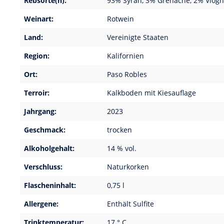
Rebsorte(n):
93% Syrah, 3% Grenache, 2% Viogn
Weinart:
Rotwein
Land:
Vereinigte Staaten
Region:
Kalifornien
Ort:
Paso Robles
Terroir:
Kalkboden mit Kiesauflage
Jahrgang:
2023
Geschmack:
trocken
Alkoholgehalt:
14 % vol.
Verschluss:
Naturkorken
Flascheninhalt:
0,75 l
Allergene:
Enthält Sulfite
Trinktemperatur:
17 ° C