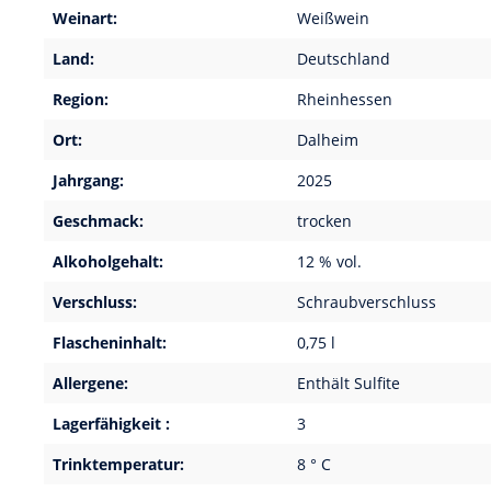
Weinart:
Weißwein
Land:
Deutschland
Region:
Rheinhessen
Ort:
Dalheim
Jahrgang:
2025
Geschmack:
trocken
Alkoholgehalt:
12 % vol.
Verschluss:
Schraubverschluss
Flascheninhalt:
0,75 l
Allergene:
Enthält Sulfite
Lagerfähigkeit :
3
Trinktemperatur:
8 ° C