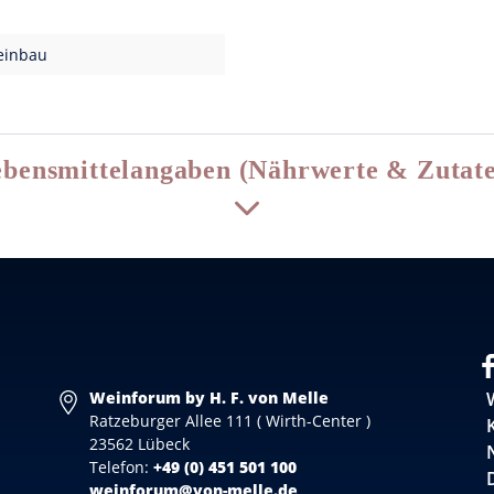
einbau
bensmittelangaben (Nährwerte & Zutat
Weinforum by H. F. von Melle
Ratzeburger Allee 111 ( Wirth-Center )
23562 Lübeck
Telefon:
+49 (0) 451 501 100
weinforum@von-melle.de