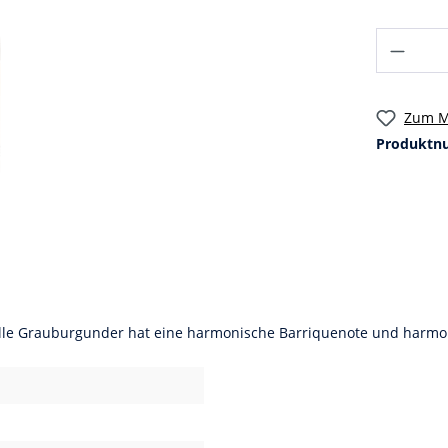
Zum M
Produktn
olle Grauburgunder hat eine harmonische Barriquenote und harmon