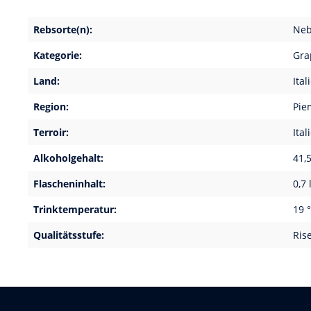
Rebsorte(n):
Neb
Kategorie:
Gra
Land:
Ital
Region:
Pie
Terroir:
Ital
Alkoholgehalt:
41,5
Flascheninhalt:
0,7 
Trinktemperatur:
19 °
Qualitätsstufe:
Ris