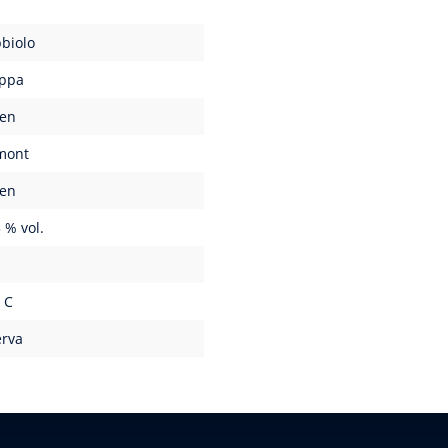
biolo
ppa
ien
mont
ien
 % vol.
l
 C
erva