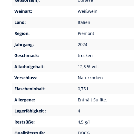
Rebsorte(n):
Cortese
Weinart:
Weißwein
Land:
Italien
Region:
Piemont
Jahrgang:
2024
Geschmack:
trocken
Alkoholgehalt:
12,5 % vol.
Verschluss:
Naturkorken
Flascheninhalt:
0,75 l
Allergene:
Enthält Sulfite.
Lagerfähigkeit :
4
Restsüße:
4,5 g/l
Qualitätsstufe:
DOCG