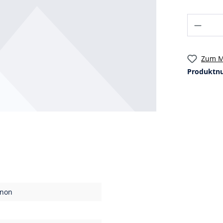
Zum M
Produktn
gnon