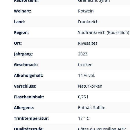
Rebsorte(n):
Grenache, Syrah
Weinart:
Rotwein
Land:
Frankreich
Region:
Südfrankreich (Roussillon)
Ort:
Rivesaltes
Jahrgang:
2023
Geschmack:
trocken
Alkoholgehalt:
14 % vol.
Verschluss:
Naturkorken
Flascheninhalt:
0,75 l
Allergene:
Enthält Sulfite
Trinktemperatur:
17 ° C
Qualitätsstufe:
Côtes du Roussillon AOP