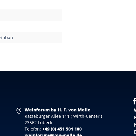
C
einbau
Weinforum by H. F. von Melle
Ratzeburger Allee 111 ( Wirth-Center )
23562 Lübeck
Telefon:
+49 (0) 451 501 100
weinforum@von-melle.de