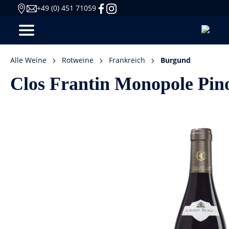
+49 (0) 451 71059
Alle Weine
Rotweine
Frankreich
Burgund
Clos Frantin Monopole Pino