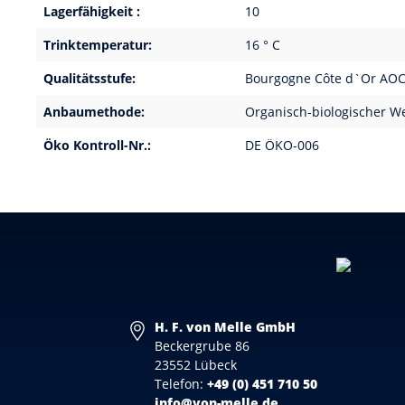
Lagerfähigkeit :
10
Trinktemperatur:
16 ° C
Qualitätsstufe:
Bourgogne Côte d`Or AO
Anbaumethode:
Organisch-biologischer W
Öko Kontroll-Nr.:
DE ÖKO-006
H. F. von Melle GmbH
Beckergrube 86
23552 Lübeck
Telefon:
+49 (0) 451 710 50
info@von-melle.de