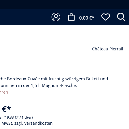
0,00 €*
Château Pierrail
he Bordeaux-Cuvée mit fruchtig-würzigem Bukett und
Tanninen in der 1,5 l. Magnum-Flasche.
hren
 €*
ter
(19,33 €* / 1 Liter)
l. MwSt. zzgl. Versandkosten