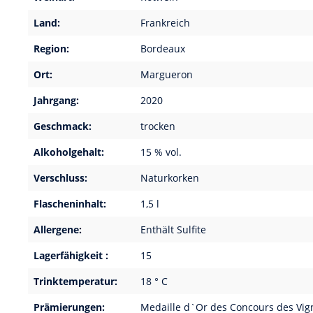
Land:
Frankreich
Region:
Bordeaux
Ort:
Margueron
Jahrgang:
2020
Geschmack:
trocken
Alkoholgehalt:
15 % vol.
Verschluss:
Naturkorken
Flascheninhalt:
1,5 l
Allergene:
Enthält Sulfite
Lagerfähigkeit :
15
Trinktemperatur:
18 ° C
Prämierungen:
Medaille d`Or des Concours des Vig