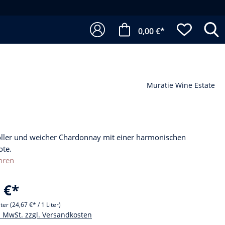
0,00 €*
Muratie Wine Estate
voller und weicher Chardonnay mit einer harmonischen
ote.
hren
 €*
iter
(24,67 €* / 1 Liter)
l. MwSt. zzgl. Versandkosten