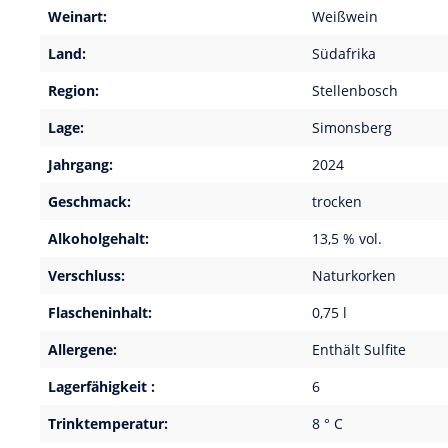
Weinart:
Weißwein
Land:
Südafrika
Region:
Stellenbosch
Lage:
Simonsberg
Jahrgang:
2024
Geschmack:
trocken
Alkoholgehalt:
13,5 % vol.
Verschluss:
Naturkorken
Flascheninhalt:
0,75 l
Allergene:
Enthält Sulfite
Lagerfähigkeit :
6
Trinktemperatur:
8 ° C