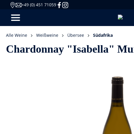
+49 (0) 451 71059
Alle Weine
Weißweine
Übersee
Südafrika
Chardonnay "Isabella" Mur