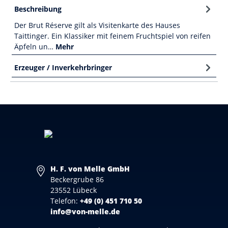
Beschreibung
Der Brut Réserve gilt als Visitenkarte des Hauses
Taittinger. Ein Klassiker mit feinem Fruchtspiel von reifen
Äpfeln un…
Mehr
Erzeuger / Inverkehrbringer
H. F. von Melle GmbH
Beckergrube 86
23552 Lübeck
Telefon:
+49 (0) 451 710 50
info@von-melle.de