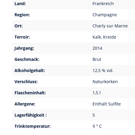
Land:
Frankreich
Region:
Champagne
Ort:
Charly sur Marne
Terroir:
Kalk, Kreide
Jahrgang:
2014
Geschmack:
Brut
Alkoholgehalt:
12,5 % vol.
Verschluss:
Naturkorken
Flascheninhalt:
1,5 l
Allergene:
Enthält Sulfite
Lagerfähigkeit :
5
Trinktemperatur:
9 ° C