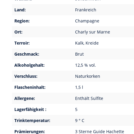
Land:
Frankreich
Region:
Champagne
Ort:
Charly sur Marne
Terroir:
Kalk, Kreide
Geschmack:
Brut
Alkoholgehalt:
12,5 % vol.
Verschluss:
Naturkorken
Flascheninhalt:
1,5 l
Allergene:
Enthält Sulfite
Lagerfähigkeit :
5
Trinktemperatur:
9 ° C
Prämierungen:
3 Sterne Guide Hachette