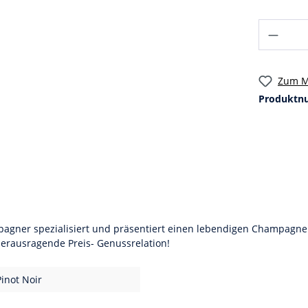
Zum M
Produktn
ner spezialisiert und präsentiert einen lebendigen Champagner, d
Herausragende Preis- Genussrelation!
inot Noir