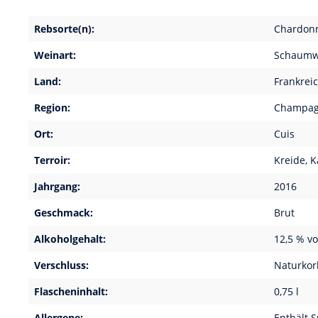
Rebsorte(n):
Chardon
Weinart:
Schaumw
Land:
Frankrei
Region:
Champa
Ort:
Cuis
Terroir:
Kreide, K
Jahrgang:
2016
Geschmack:
Brut
Alkoholgehalt:
12,5 % vo
Verschluss:
Naturkor
Flascheninhalt:
0,75 l
Allergene:
Enthält S