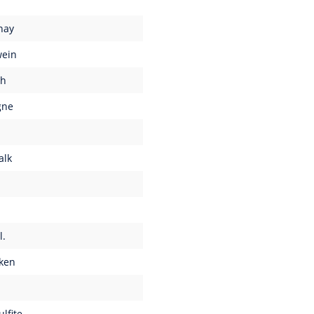
nay
ein
ch
gne
alk
l.
ken
ulfite