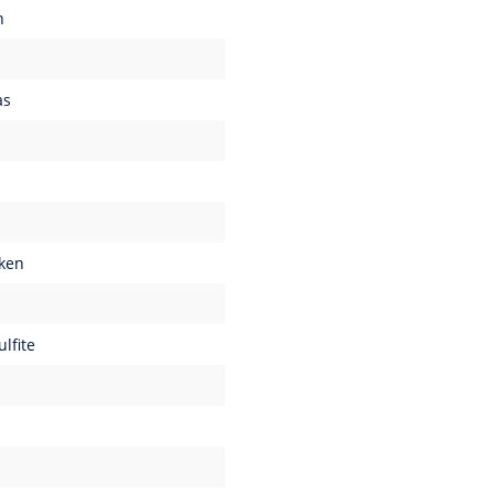
n
as
ken
ulfite