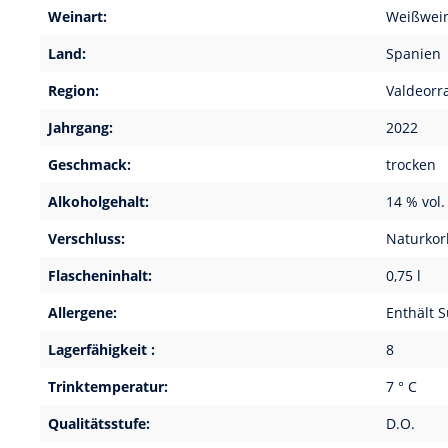
Weinart:
Weißwei
Land:
Spanien
Region:
Valdeorr
Jahrgang:
2022
Geschmack:
trocken
Alkoholgehalt:
14 % vol.
Verschluss:
Naturkor
Flascheninhalt:
0,75 l
Allergene:
Enthält S
Lagerfähigkeit :
8
Trinktemperatur:
7 ° C
Qualitätsstufe:
D.O.