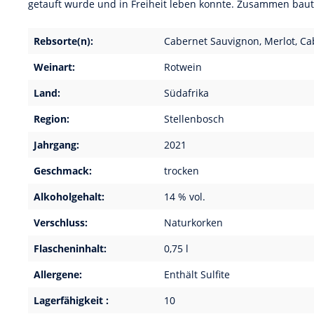
getauft wurde und in Freiheit leben konnte. Zusammen baut
Rebsorte(n):
Cabernet Sauvignon, Merlot, Ca
Weinart:
Rotwein
Land:
Südafrika
Region:
Stellenbosch
Jahrgang:
2021
Geschmack:
trocken
Alkoholgehalt:
14 % vol.
Verschluss:
Naturkorken
Flascheninhalt:
0,75 l
Allergene:
Enthält Sulfite
Lagerfähigkeit :
10