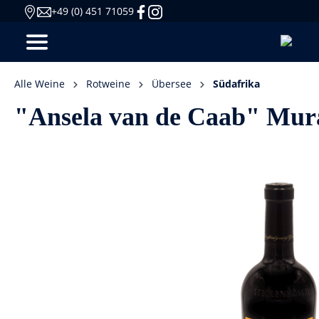
+49 (0) 451 71059
Alle Weine
Rotweine
Übersee
Südafrika
"Ansela van de Caab" Murat